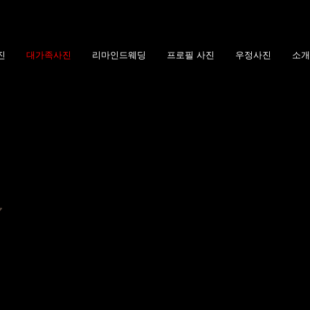
진
대가족사진
리마인드웨딩
프로필 사진
우정사진
소개